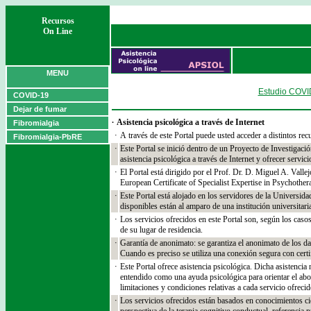
Recursos
On Line
MENU
Estudio COVI
COVID-19
Dejar de fumar
Asistencia psicológica a través de Internet
·
Fibromialgia
·
A
través de este Portal puede usted acceder a distintos rec
Fibromialgia-PbRE
·
Este Portal se inició dentro de un Proyecto de Investigaci
asistencia psicológica a través de Internet y ofrecer serv
·
E
l Portal está dirigido por el Prof. Dr. D. Miguel A. Vall
European Certificate of Specialist Expertise in Psychother
·
E
ste Portal está alojado en los servidores de la Universid
disponibles están al amparo de una institución universitari
·
Los servicios ofrecidos en este Portal son, según los casos
de su lugar de residencia.
·
Garantía de anonimato: se garantiza el anonimato de los da
Cuando es preciso se utiliza una conexión segura con cert
·
Este Portal ofrece asistencia psicológica. Dicha asistenci
entendido como una ayuda psicológica para orientar el abor
limitaciones y condiciones relativas a cada servicio ofrec
·
Los servicios ofrecidos están basados en conocimientos cien